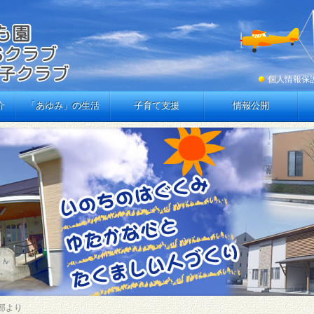
個人情報保
介
「あゆみ」の生活
子育て支援
情報公開
育部より