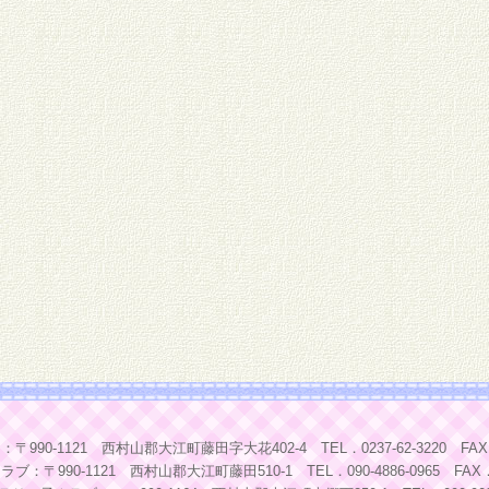
990-1121 西村山郡大江町藤田字大花402-4 TEL．0237-62-3220 FAX．02
ラブ：〒990-1121 西村山郡大江町藤田510-1 TEL．090-4886-0965 FAX．02