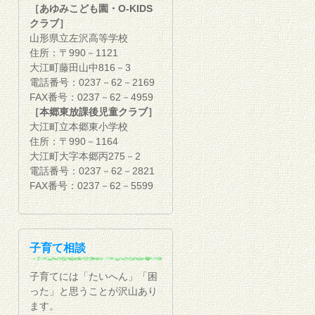
［あゆみこども園・O-KIDS
クラブ］
山形県立左沢高等学校
住所：〒990－1121
大江町藤田山中816－3
電話番号：0237－62－2169
FAX番号：0237－62－4959
［本郷東放課後児童クラブ］
大江町立本郷東小学校
住所：〒990－1164
大江町大字本郷丙275－2
電話番号：0237－62－2821
FAX番号：0237－62－5599
子育て相談
子育てには「たいへん」「困
った」と思うことが沢山あり
ます。