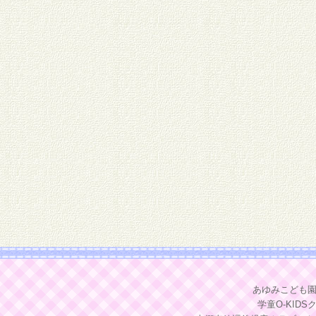
あゆみこども園：〒
学童O-KIDSク