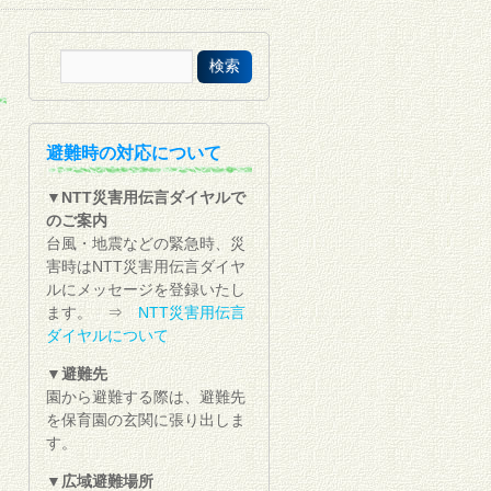
避難時の対応について
▼NTT災害用伝言ダイヤルで
のご案内
台風・地震などの緊急時、災
害時はNTT災害用伝言ダイヤ
ルにメッセージを登録いたし
ます。 ⇒
NTT災害用伝言
ダイヤルについて
▼避難先
園から避難する際は、避難先
を保育園の玄関に張り出しま
す。
▼広域避難場所